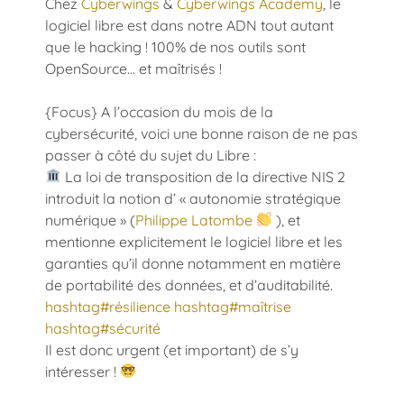
Chez
Cyberwings
&
Cyberwings Academy
, le
logiciel libre est dans notre ADN tout autant
que le hacking ! 100% de nos outils sont
OpenSource… et maîtrisés !
{Focus} A l’occasion du mois de la
cybersécurité, voici une bonne raison de ne pas
passer à côté du sujet du Libre :
La loi de transposition de la directive NIS 2
introduit la notion d’ « autonomie stratégique
numérique » (
Philippe Latombe
), et
mentionne explicitement le logiciel libre et les
garanties qu’il donne notamment en matière
de portabilité des données, et d’auditabilité.
hashtag
#
résilience
hashtag
#
maîtrise
hashtag
#
sécurité
Il est donc urgent (et important) de s’y
intéresser !