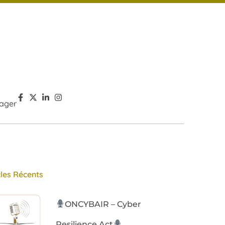
ager
cles Récents
ONCYBAIR – Cyber
Resilience Act