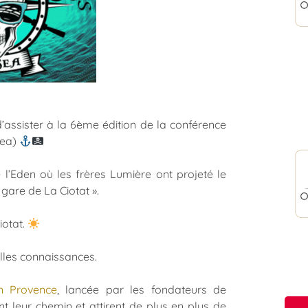
d’assister à la 6ème édition de la conférence
Sea)
e l’Eden où les frères Lumière ont projeté le
n gare de La Ciotat ».
iotat.
elles connaissances.
n Provence
, lancée par les fondateurs de
t leur chemin et attirent de plus en plus de