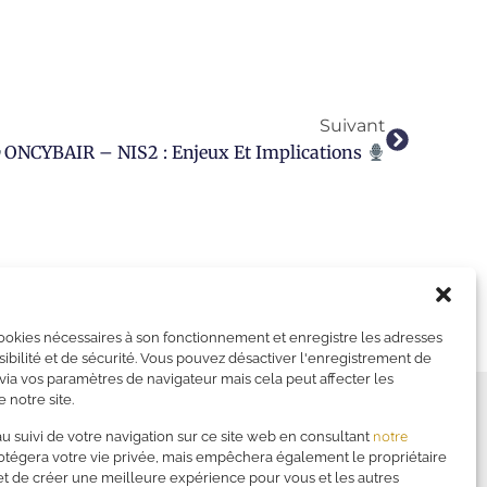
Suivant
ONCYBAIR – NIS2 : Enjeux Et Implications
cookies nécessaires à son fonctionnement et enregistre les adresses
sibilité et de sécurité. Vous pouvez désactiver l'enregistrement de
ia vos paramètres de navigateur mais cela peut affecter les
 notre site.
—
Financer votre formation
notre
 suivi de votre navigation sur ce site web en consultant
—
Mentions légales
rotégera votre vie privée, mais empêchera également le propriétaire
—
Politique de confidentialité
et de créer une meilleure expérience pour vous et les autres