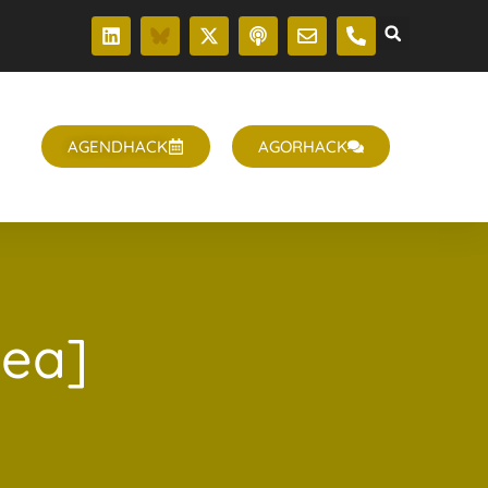
T
AGENDHACK
AGORHACK
ea]