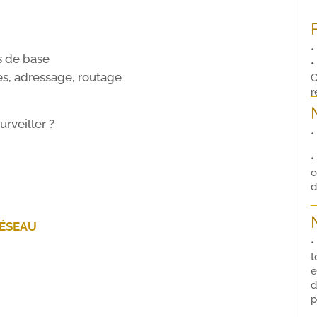
•
s de base
•
es, adressage, routage
C
r
urveiller ?
•
n
•
c
d
RÉSEAU
t
e
d
p