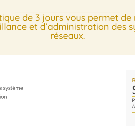
tique de 3 jours vous permet de 
eillance et d’administration des 
réseaux.
R
ns système
tion
P
A
—