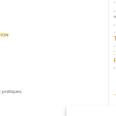
•
•
m
•
TION
•
•
•
 pratiques.