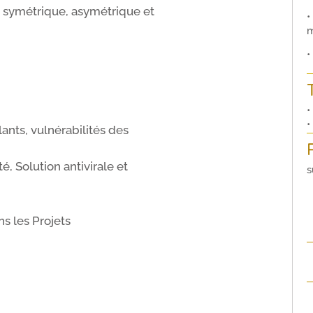
nt symétrique, asymétrique et
•
m
•
•
•
ants, vulnérabilités des
é, Solution antivirale et
s
ns les Projets