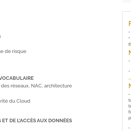
•
s
•
é
se de risque
•
•
 VOCABULAIRE
 des réseaux, NAC, architecture
t
urité du Cloud
t
f
p
 ET DE L’ACCÈS AUX DONNÉES
•