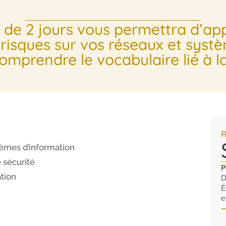
 de 2 jours vous permettra d’ap
risques sur vos réseaux et systè
mprendre le vocabulaire lié à l
R
stèmes d’information
 sécurité
P
ation
D
É
e
—