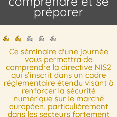
comprendre et se
préparer
Ce séminaire d'une journée
vous permettra de
comprendre la directive NIS2
qui s’inscrit dans un cadre
réglementaire étendu visant à
renforcer la sécurité
numérique sur le marché
européen, particulièrement
dans les secteurs fortement