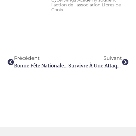
Cyberwings Academy soutient
l’action de l’association Libres de
Choix.
Précédent
Suivant
Bonne Fête Nationale À Toutes Et À Tous !
Survivre À Une Attaque Cyber Majeure