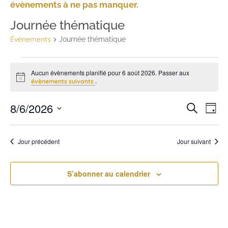
évènements à ne pas manquer.
Journée thématique
Évènements
Journée thématique
Aucun évènements planifié pour 6 août 2026. Passer aux
Notice
.
évènements suivants
N
Rec
8/6/2026
Recherche
Jour
Sélectionnez
d
et
une
date.
v
Jour précédent
Jour suivant
navi
É
de
S’abonner au calendrier
vue
Évè