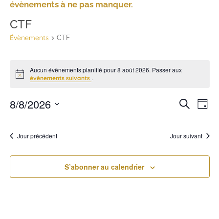
évènements à ne pas manquer.
CTF
Évènements
CTF
Aucun évènements planifié pour 8 août 2026. Passer aux
Notice
.
évènements suivants
N
Rec
8/8/2026
Recherche
Jour
Sélectionnez
d
et
une
date.
v
Jour précédent
Jour suivant
navi
É
de
S’abonner au calendrier
vue
Évè